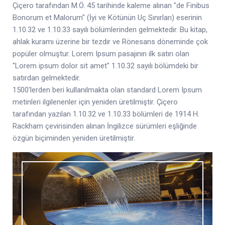
Çiçero tarafından M.Ö. 45 tarihinde kaleme alınan "de Finibus
Bonorum et Malorum" (İyi ve Kötünün Uç Sınırları) eserinin
1.10.32 ve 1.10.33 sayılı bölümlerinden gelmektedir. Bu kitap,
ahlak kuramı üzerine bir tezdir ve Rönesans döneminde çok
popüler olmuştur. Lorem Ipsum pasajının ilk satırı olan
"Lorem ipsum dolor sit amet" 1.10.32 sayılı bölümdeki bir
satırdan gelmektedir.
1500'lerden beri kullanılmakta olan standard Lorem Ipsum
metinleri ilgilenenler için yeniden üretilmiştir. Çiçero
tarafından yazılan 1.10.32 ve 1.10.33 bölümleri de 1914 H.
Rackham çevirisinden alınan İngilizce sürümleri eşliğinde
özgün biçiminden yeniden üretilmiştir.