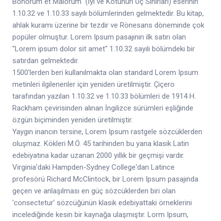
Bonorum et Malorum" (İyi ve Kötünün Uç Sınırları) eserinin
1.10.32 ve 1.10.33 sayılı bölümlerinden gelmektedir. Bu kitap,
ahlak kuramı üzerine bir tezdir ve Rönesans döneminde çok
popüler olmuştur. Lorem Ipsum pasajının ilk satırı olan
"Lorem ipsum dolor sit amet" 1.10.32 sayılı bölümdeki bir
satırdan gelmektedir.
1500'lerden beri kullanılmakta olan standard Lorem Ipsum
metinleri ilgilenenler için yeniden üretilmiştir. Çiçero
tarafından yazılan 1.10.32 ve 1.10.33 bölümleri de 1914 H.
Rackham çevirisinden alınan İngilizce sürümleri eşliğinde
özgün biçiminden yeniden üretilmiştir.
Yaygın inancın tersine, Lorem Ipsum rastgele sözcüklerden
oluşmaz. Kökleri M.Ö. 45 tarihinden bu yana klasik Latin
edebiyatına kadar uzanan 2000 yıllık bir geçmişi vardır.
Virginia'daki Hampden-Sydney College'dan Latince
profesörü Richard McClintock, bir Lorem Ipsum pasajında
geçen ve anlaşılması en güç sözcüklerden biri olan
'consectetur' sözcüğünün klasik edebiyattaki örneklerini
incelediğinde kesin bir kaynağa ulaşmıştır. Lorm Ipsum,