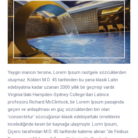
Yaygın inancın tersine, Lorem Ipsum rastgele sözcüklerden
oluşmaz. Kökleri M.Ö. 45 tarihinden bu yana klasik Latin
edebiyatına kadar uzanan 2000 yıllık bir geçmişi vardır.
Virginia'daki Hampden-Sydney College'dan Latince
profesörü Richard McClintock, bir Lorem Ipsum pasajında
geçen ve anlaşılması en güç sözcüklerden biri olan
'consectetur' sözcüğünün klasik edebiyattaki örneklerini
incelediğinde kesin bir kaynağa ulaşmıştır. Lorm Ipsum,
Çiçero tarafından M.Ö. 45 tarihinde kaleme alınan "de Finibus